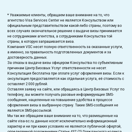
* Уважаемые клиенты, обращаем ваше внимание на то, что
агентство Visa Services Center не является Консульством или
официальным представительством какой-либо страны, поэтому во
всех случаях окончательное решение о выдаче визы принимается
не сотрудниками агентства, а сотрудниками Консульства той
страны, в которую запрашивается виза.
Компания VSC несет полную ответственность за оказанные услуги,
а именно, за правильность подготовленных документов и за
достоверность данных.
За отказы в выдаче визы офицером Консульства по субъективным
причинам Центр Визовых Услуг ответственности не несет.
Консультация бесплатна при оплате услуг оформления визы. Если к
онсультация предоставляется как отдельная услуга, её стоимость с
оставляет 2 000 рублей.
Оставляя заявку на сайте, или обращаясь в Центр Визовых Услуг по
телефону, вы можете получать разовые информирующие SMS-
сообщения, нацеленные на повышение удобства в процессе
оформления визы в выбранную страну. Такие SMS-сообщения не
являются SMS-рассылкой.
Мы так же обращаем ваше внимание на то, что размещенные на
сайте visa-sc.ru данные носят исключительно информационный
характер и ни при каких условиях не являются публичной офертой,
определяемой положениями Статьи 437 (2) Гражданского кодекса