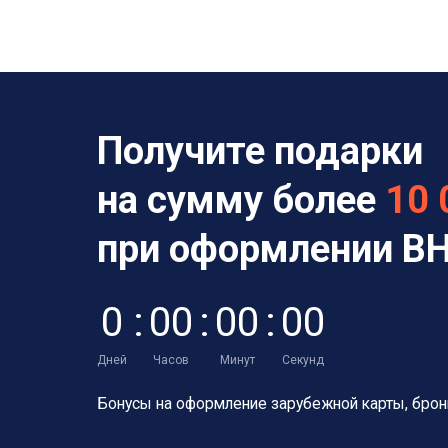
Получите подарки
на сумму более
10 
при оформлении В
0
:
0
0
:
0
0
:
0
0
Дней
Часов
Минут
Секунд
Бонусы на оформление зарубежной карты, бронь 