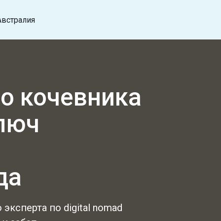
Австралия
о кочевника
ключ
да
эксперта по digital nomad