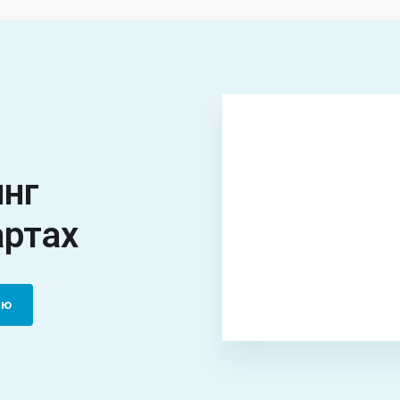
инг
артах
ию