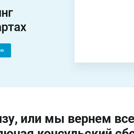
инг
артах
ию
зу, или мы вернем вс
лючая консульский сбо