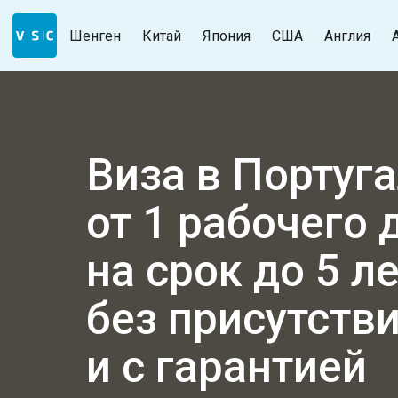
Шенген
Китай
Япония
США
Англия
Виза в Португ
от 1 рабочего 
на срок до 5 л
без присутств
и с гарантией