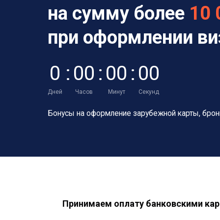
на сумму более
10 
при оформлении в
0
:
0
0
:
0
0
:
0
0
Дней
Часов
Минут
Секунд
Бонусы на оформление зарубежной карты,
брон
Принимаем оплату банковскими кар