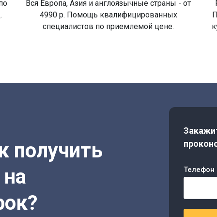
по
Вся Европа, Азия и англоязычные страны - от
.
4990 р. Помощь квалифицированных
П
специалистов по приемлемой цене.
к
Закажит
ак получить
проконс
 на
Телефон 
рок?