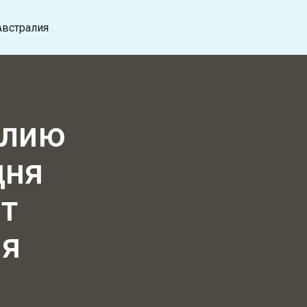
Австралия
алию
дня
ет
ия