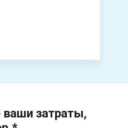
е ваши затраты,
р.*