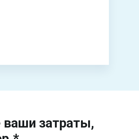
е ваши затраты,
р.*