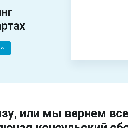
инг
артах
ию
зу, или мы вернем вс
лючая консульский сбо