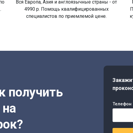
по
Вся Европа, Азия и англоязычные страны - от
.
4990 р. Помощь квалифицированных
П
специалистов по приемлемой цене.
к
Закажит
ак получить
проконс
 на
Телефон 
рок?