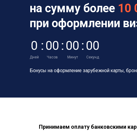
на сумму более
10 
при оформлении в
0
:
0
0
:
0
0
:
0
0
Дней
Часов
Минут
Секунд
Бонусы на оформление зарубежной карты,
брон
Принимаем оплату банковскими кар