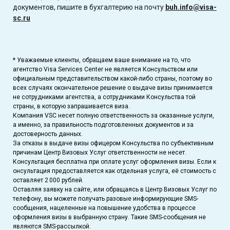
документов, пишите в бухгалтерию на почту
buh.info@visa-
sc.ru
* Уважаемые клиенты, обращаем ваше внимание на то, что
агентство Visa Services Center не является Консульством или
официальным представительством какой-либо страны, поэтому во
всех случаях окончательное решение о выдаче визы принимается
не сотрудниками агентства, а сотрудниками Консульства той
страны, в которую запрашивается виза.
Компания VSC несет полную ответственность за оказанные услуги,
а именно, за правильность подготовленных документов и за
достоверность данных.
За отказы в выдаче визы офицером Консульства по субъективным
причинам Центр Визовых Услуг ответственности не несет.
Консультация бесплатна при оплате услуг оформления визы. Если к
онсультация предоставляется как отдельная услуга, её стоимость с
оставляет 2 000 рублей.
Оставляя заявку на сайте, или обращаясь в Центр Визовых Услуг по
телефону, вы можете получать разовые информирующие SMS-
сообщения, нацеленные на повышение удобства в процессе
оформления визы в выбранную страну. Такие SMS-сообщения не
являются SMS-рассылкой.