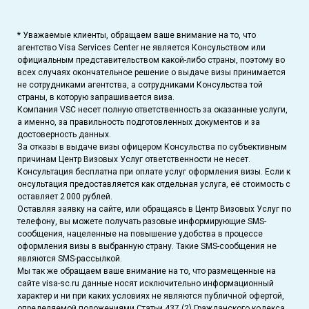
* Уважаемые клиенты, обращаем ваше внимание на то, что
агентство Visa Services Center не является Консульством или
официальным представительством какой-либо страны, поэтому во
всех случаях окончательное решение о выдаче визы принимается
не сотрудниками агентства, а сотрудниками Консульства той
страны, в которую запрашивается виза.
Компания VSC несет полную ответственность за оказанные услуги,
а именно, за правильность подготовленных документов и за
достоверность данных.
За отказы в выдаче визы офицером Консульства по субъективным
причинам Центр Визовых Услуг ответственности не несет.
Консультация бесплатна при оплате услуг оформления визы. Если к
онсультация предоставляется как отдельная услуга, её стоимость с
оставляет 2 000 рублей.
Оставляя заявку на сайте, или обращаясь в Центр Визовых Услуг по
телефону, вы можете получать разовые информирующие SMS-
сообщения, нацеленные на повышение удобства в процессе
оформления визы в выбранную страну. Такие SMS-сообщения не
являются SMS-рассылкой.
Мы так же обращаем ваше внимание на то, что размещенные на
сайте visa-sc.ru данные носят исключительно информационный
характер и ни при каких условиях не являются публичной офертой,
определяемой положениями Статьи 437 (2) Гражданского кодекса