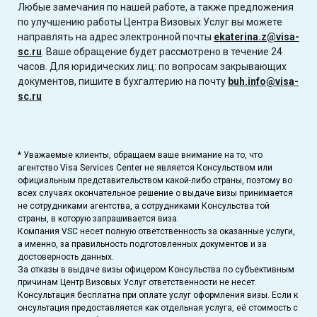
Любые замечания по нашей работе, а также предложения
по улучшению работы Центра Визовых Услуг вы можете
направлять на адрес электронной почты
ekaterina.z@visa-
sc.ru
. Ваше обращение будет рассмотрено в течение 24
часов. Для юридических лиц: по вопросам закрывающих
документов, пишите в бухгалтерию на почту
buh.info@visa-
sc.ru
* Уважаемые клиенты, обращаем ваше внимание на то, что
агентство Visa Services Center не является Консульством или
официальным представительством какой-либо страны, поэтому во
всех случаях окончательное решение о выдаче визы принимается
не сотрудниками агентства, а сотрудниками Консульства той
страны, в которую запрашивается виза.
Компания VSC несет полную ответственность за оказанные услуги,
а именно, за правильность подготовленных документов и за
достоверность данных.
За отказы в выдаче визы офицером Консульства по субъективным
причинам Центр Визовых Услуг ответственности не несет.
Консультация бесплатна при оплате услуг оформления визы. Если к
онсультация предоставляется как отдельная услуга, её стоимость с