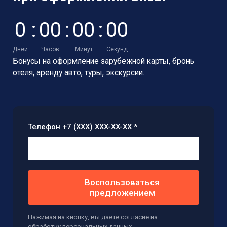
0
:
0
0
:
0
0
:
0
0
Дней
Часов
Минут
Секунд
Бонусы на оформление зарубежной карты,
бронь
отеля, аренду авто, туры, экскурсии.
Телефон +7 (XXX) XXX-XX-XX *
Воспользоваться
предложением
Нажимая на кнопку, вы даете согласие на
обработку
персональных данных