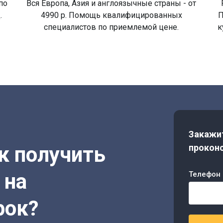
по
Вся Европа, Азия и англоязычные страны - от
.
4990 р. Помощь квалифицированных
П
специалистов по приемлемой цене.
к
Закажит
ак получить
проконс
 на
Телефон 
рок?