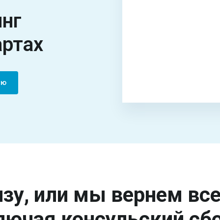
инг
артах
ию
зу, или мы вернем вс
лючая консульский сбо