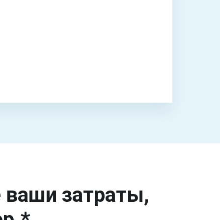
е ваши затраты,
р.*