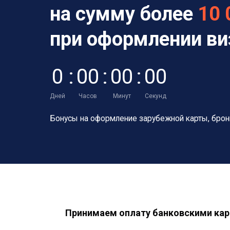
на сумму более
10 
при оформлении в
0
:
0
0
:
0
0
:
0
0
Дней
Часов
Минут
Секунд
Бонусы на оформление зарубежной карты,
брон
Принимаем оплату банковскими кар