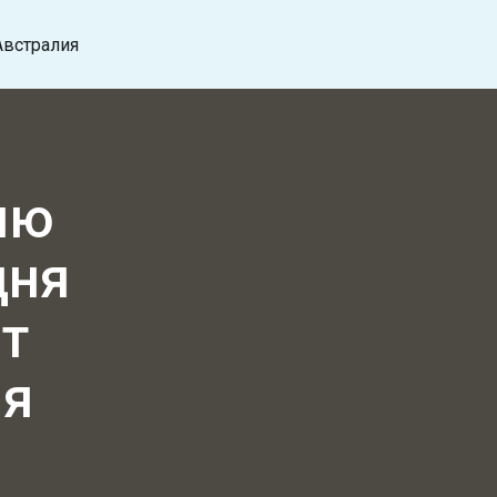
Австралия
ию
дня
ет
ия