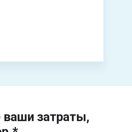
е ваши затраты,
р.*