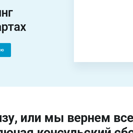
инг
артах
ию
зу, или мы вернем вс
лючая консульский сбо