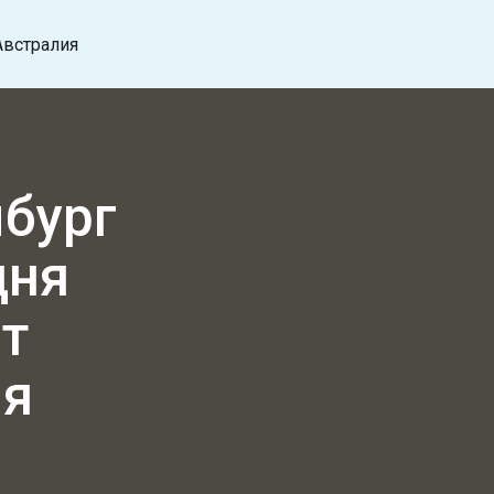
Австралия
бург
дня
ет
ия