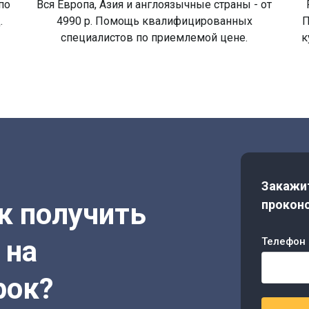
по
Вся Европа, Азия и англоязычные страны - от
.
4990 р. Помощь квалифицированных
П
специалистов по приемлемой цене.
к
Закажит
ак получить
проконс
 на
Телефон 
рок?