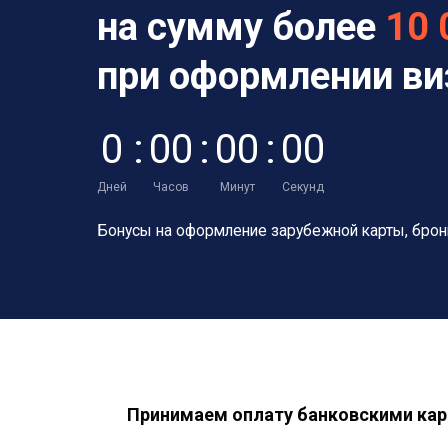
на сумму более
10 
при оформлении в
0
:
0
0
:
0
0
:
0
0
Дней
Часов
Минут
Секунд
Бонусы на оформление зарубежной карты,
брон
Принимаем оплату банковскими кар