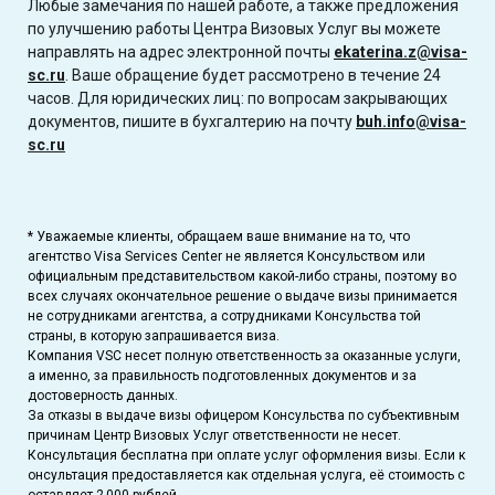
Любые замечания по нашей работе, а также предложения
по улучшению работы Центра Визовых Услуг вы можете
направлять на адрес электронной почты
ekaterina.z@visa-
sc.ru
. Ваше обращение будет рассмотрено в течение 24
часов. Для юридических лиц: по вопросам закрывающих
документов, пишите в бухгалтерию на почту
buh.info@visa-
sc.ru
* Уважаемые клиенты, обращаем ваше внимание на то, что
агентство Visa Services Center не является Консульством или
официальным представительством какой-либо страны, поэтому во
всех случаях окончательное решение о выдаче визы принимается
не сотрудниками агентства, а сотрудниками Консульства той
страны, в которую запрашивается виза.
Компания VSC несет полную ответственность за оказанные услуги,
а именно, за правильность подготовленных документов и за
достоверность данных.
За отказы в выдаче визы офицером Консульства по субъективным
причинам Центр Визовых Услуг ответственности не несет.
Консультация бесплатна при оплате услуг оформления визы. Если к
онсультация предоставляется как отдельная услуга, её стоимость с
оставляет 2 000 рублей.