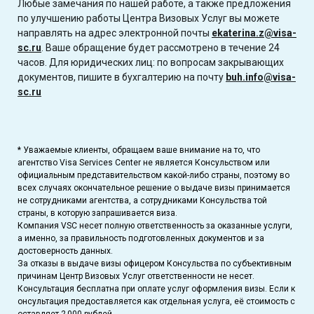
Любые замечания по нашей работе, а также предложения
по улучшению работы Центра Визовых Услуг вы можете
направлять на адрес электронной почты
ekaterina.z@visa-
sc.ru
. Ваше обращение будет рассмотрено в течение 24
часов. Для юридических лиц: по вопросам закрывающих
документов, пишите в бухгалтерию на почту
buh.info@visa-
sc.ru
* Уважаемые клиенты, обращаем ваше внимание на то, что
агентство Visa Services Center не является Консульством или
официальным представительством какой-либо страны, поэтому во
всех случаях окончательное решение о выдаче визы принимается
не сотрудниками агентства, а сотрудниками Консульства той
страны, в которую запрашивается виза.
Компания VSC несет полную ответственность за оказанные услуги,
а именно, за правильность подготовленных документов и за
достоверность данных.
За отказы в выдаче визы офицером Консульства по субъективным
причинам Центр Визовых Услуг ответственности не несет.
Консультация бесплатна при оплате услуг оформления визы. Если к
онсультация предоставляется как отдельная услуга, её стоимость с
оставляет 2 000 рублей.