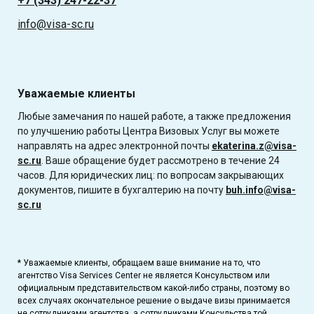
+7 (343) 247-22-37
info@visa-sc.ru
Уважаемые клиенты
Любые замечания по нашей работе, а также предложения
по улучшению работы Центра Визовых Услуг вы можете
направлять на адрес электронной почты
ekaterina.z@visa-
sc.ru
. Ваше обращение будет рассмотрено в течение 24
часов. Для юридических лиц: по вопросам закрывающих
документов, пишите в бухгалтерию на почту
buh.info@visa-
sc.ru
* Уважаемые клиенты, обращаем ваше внимание на то, что
агентство Visa Services Center не является Консульством или
официальным представительством какой-либо страны, поэтому во
всех случаях окончательное решение о выдаче визы принимается
не сотрудниками агентства, а сотрудниками Консульства той